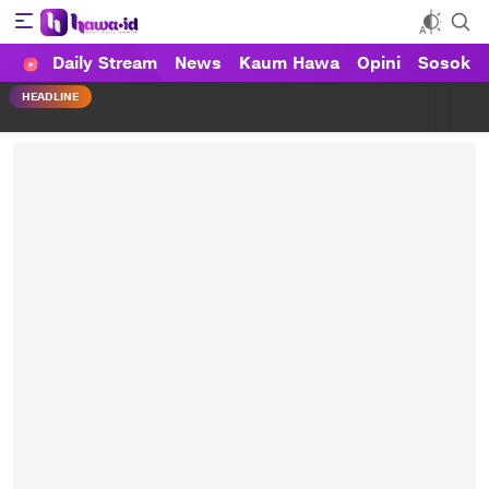
Daily Stream
News
Kaum Hawa
Opini
Sosok
HAWA
Haluan Wanita Indonesia
HEADLINE