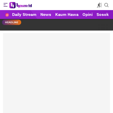
Daily Stream
News
Kaum Hawa
Opini
Sosok
HAWA
Haluan Wanita Indonesia
HEADLINE