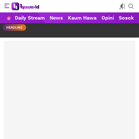
Daily Stream
News
Kaum Hawa
Opini
Sosok
HAWA
Haluan Wanita Indonesia
HEADLINE