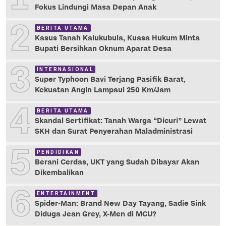
Fokus Lindungi Masa Depan Anak
2
BERITA UTAMA
Kasus Tanah Kalukubula, Kuasa Hukum Minta
Bupati Bersihkan Oknum Aparat Desa
3
INTERNASIONAL
Super Typhoon Bavi Terjang Pasifik Barat,
Kekuatan Angin Lampaui 250 Km/Jam
4
BERITA UTAMA
Skandal Sertifikat: Tanah Warga “Dicuri” Lewat
SKH dan Surat Penyerahan Maladministrasi
5
PENDIDIKAN
Berani Cerdas, UKT yang Sudah Dibayar Akan
Dikembalikan
6
ENTERTAINMENT
Spider-Man: Brand New Day Tayang, Sadie Sink
Diduga Jean Grey, X-Men di MCU?