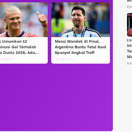
Br
Te
6 h
Bi
A Umumkan 12
Messi Mandek di Final,
E
In
inasi Gol Terindah
Argentina Buntu Total Saat
Te
la Dunia 2026, Ada
Spanyol Angkat Trofi
Ma
si dan Haaland!
ul 2026
20 Jul 2026
Da
6 h
Pu