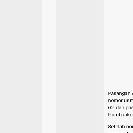
Pasangan A
nomor urut
02, dan pa
Hambuako 
Setelah no