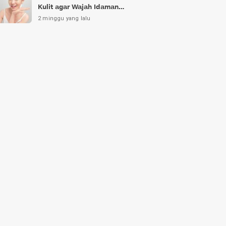
Kulit agar Wajah Idaman
Bukan Sekadar Mimpi
2 minggu yang lalu