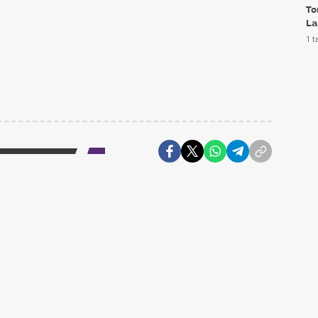
To
La
1 t