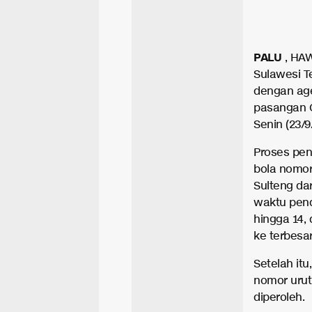
PALU
, HAW
Sulawesi T
dengan ag
pasangan G
Senin (23/
Proses pen
bola nomor
Sulteng da
waktu pend
hingga 14,
ke terbesar
Setelah itu
nomor urut
diperoleh.