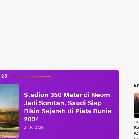
026
E
Stadion 350 Meter di Neom
Jadi Sorotan, Saudi Siap
Bikin Sejarah di Piala Dunia
2034
E
Ra
21 Jul 2026
Ac