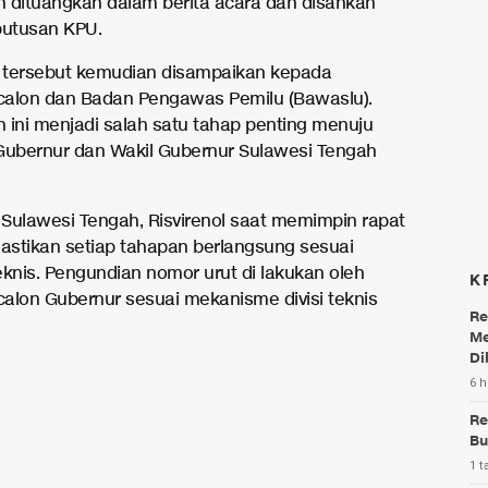
 dituangkan dalam berita acara dan disahkan
putusan KPU.
 tersebut kemudian disampaikan kepada
alon dan Badan Pengawas Pemilu (Bawaslu).
 ini menjadi salah satu tahap penting menuju
Gubernur dan Wakil Gubernur Sulawesi Tengah
Sulawesi Tengah, Risvirenol saat memimpin rapat
stikan setiap tahapan berlangsung sesuai
eknis. Pengundian nomor urut di lakukan oleh
K
alon Gubernur sesuai mekanisme divisi teknis
Re
Me
Di
6 h
Re
Bu
1 t