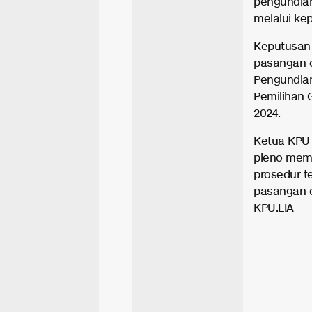
pengundian
melalui ke
Keputusan
pasangan c
Pengundian
Pemilihan 
2024.
Ketua KPU 
pleno mema
prosedur t
pasangan c
KPU.LIA