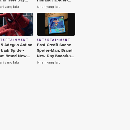
and New Day
Holland! Spider-
rbaik, Nomor 3
Man: Brand New
ari yang lalu
6 hari yang lalu
kin Terkesima!
Day Jadi Film
Terbaik Era MCU
NTERTAINMENT
ENTERTAINMENT
i 5 Adegan Action
Post-Credit Scene
rbaik Spider-
Spider-Man: Brand
n: Brand New
New Day Bocorkan
y, Ada Hulk vs
Lokasi Peter di Luar
ari yang lalu
6 hari yang lalu
nisher!
Angkasa!