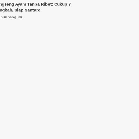
ngseng Ayam Tanpa Ribet: Cukup 7
ngkah, Siap Santap!
ahun yang lalu