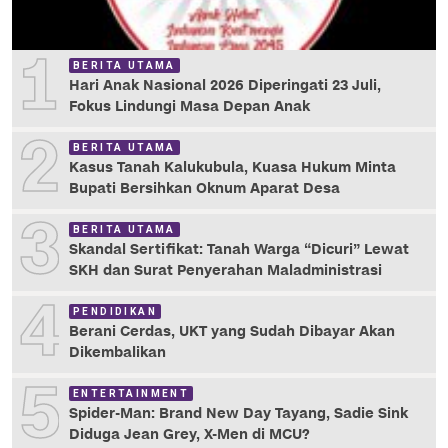
1
BERITA UTAMA
Hari Anak Nasional 2026 Diperingati 23 Juli,
Fokus Lindungi Masa Depan Anak
2
BERITA UTAMA
Kasus Tanah Kalukubula, Kuasa Hukum Minta
Bupati Bersihkan Oknum Aparat Desa
3
BERITA UTAMA
Skandal Sertifikat: Tanah Warga “Dicuri” Lewat
SKH dan Surat Penyerahan Maladministrasi
4
PENDIDIKAN
Berani Cerdas, UKT yang Sudah Dibayar Akan
Dikembalikan
5
ENTERTAINMENT
Spider-Man: Brand New Day Tayang, Sadie Sink
Diduga Jean Grey, X-Men di MCU?