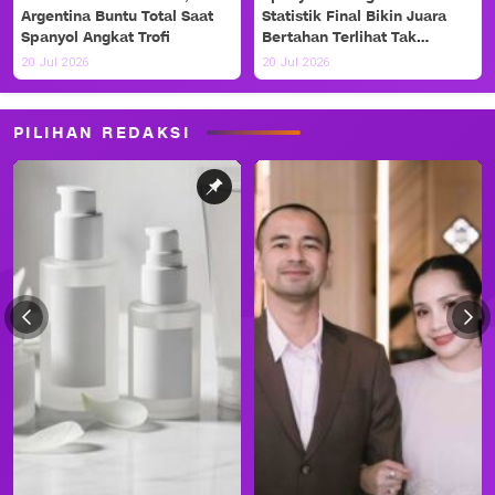
Argentina Buntu Total Saat
Statistik Final Bikin Juara
Spanyol Angkat Trofi
Bertahan Terlihat Tak
Berdaya
20 Jul 2026
20 Jul 2026
PILIHAN REDAKSI