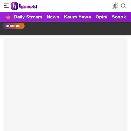
Daily Stream
News
Kaum Hawa
Opini
Sosok
HAWA
Haluan Wanita Indonesia
HEADLINE