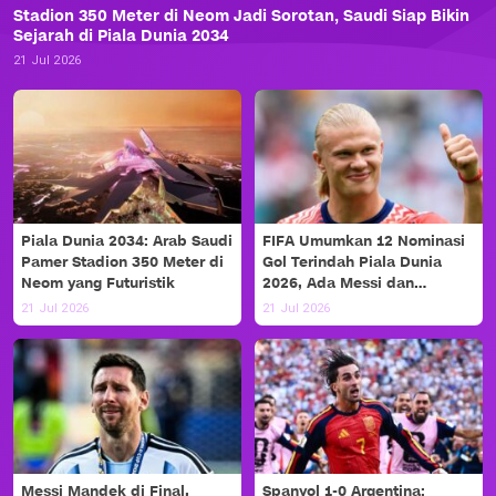
Stadion 350 Meter di Neom Jadi Sorotan, Saudi Siap Bikin
Sejarah di Piala Dunia 2034
21 Jul 2026
Piala Dunia 2034: Arab Saudi
FIFA Umumkan 12 Nominasi
Pamer Stadion 350 Meter di
Gol Terindah Piala Dunia
Neom yang Futuristik
2026, Ada Messi dan
Haaland!
21 Jul 2026
21 Jul 2026
Messi Mandek di Final,
Spanyol 1-0 Argentina: