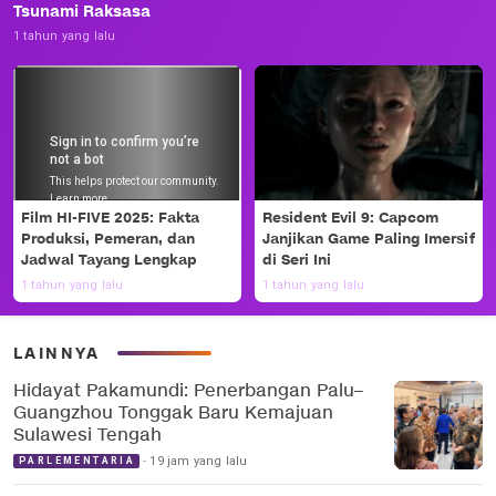
Tsunami Raksasa
1 tahun yang lalu
Film HI-FIVE 2025: Fakta
Resident Evil 9: Capcom
Produksi, Pemeran, dan
Janjikan Game Paling Imersif
Jadwal Tayang Lengkap
di Seri Ini
1 tahun yang lalu
1 tahun yang lalu
LAINNYA
Hidayat Pakamundi: Penerbangan Palu–
Guangzhou Tonggak Baru Kemajuan
Sulawesi Tengah
19 jam yang lalu
PARLEMENTARIA