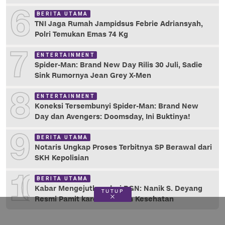
6
BERITA UTAMA
TNI Jaga Rumah Jampidsus Febrie Adriansyah,
Polri Temukan Emas 74 Kg
7
ENTERTAINMENT
Spider-Man: Brand New Day Rilis 30 Juli, Sadie
Sink Rumornya Jean Grey X-Men
8
ENTERTAINMENT
Koneksi Tersembunyi Spider-Man: Brand New
Day dan Avengers: Doomsday, Ini Buktinya!
9
BERITA UTAMA
Notaris Ungkap Proses Terbitnya SP Berawal dari
SKH Kepolisian
10
BERITA UTAMA
Kabar Mengejutkan dari BGN: Nanik S. Deyang
TUTUP
Resmi Pamit karena Alasan Kesehatan