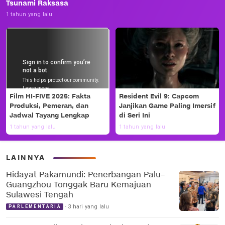
Tsunami Raksasa
1 tahun yang lalu
Film HI-FIVE 2025: Fakta
Resident Evil 9: Capcom
Produksi, Pemeran, dan
Janjikan Game Paling Imersif
Jadwal Tayang Lengkap
di Seri Ini
1 tahun yang lalu
1 tahun yang lalu
LAINNYA
Hidayat Pakamundi: Penerbangan Palu–
Guangzhou Tonggak Baru Kemajuan
Sulawesi Tengah
3 hari yang lalu
PARLEMENTARIA