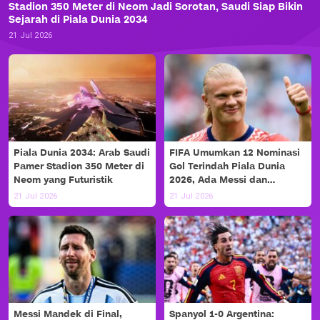
Stadion 350 Meter di Neom Jadi Sorotan, Saudi Siap Bikin
Sejarah di Piala Dunia 2034
21 Jul 2026
Piala Dunia 2034: Arab Saudi
FIFA Umumkan 12 Nominasi
Pamer Stadion 350 Meter di
Gol Terindah Piala Dunia
Neom yang Futuristik
2026, Ada Messi dan
Haaland!
21 Jul 2026
21 Jul 2026
Messi Mandek di Final,
Spanyol 1-0 Argentina: