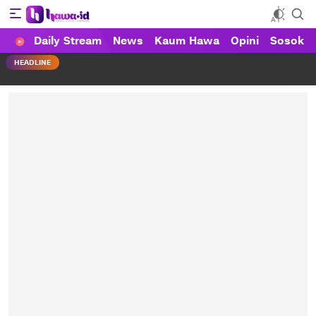
Daily Stream
News
Kaum Hawa
Opini
Sosok
HAWA
Haluan Wanita Indonesia
HEADLINE