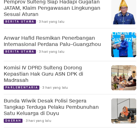
Pemprov Sulteng Siap Hadapi Gugatan
JATAM, Klaim Pengawasan Lingkungan
Sesuai Aturan
3 hari yang lalu
BERITA UTAMA
Anwar Hafid Resmikan Penerbangan
Internasional Perdana Palu–Guangzhou
3 hari yang lalu
BERITA UTAMA
Komisi IV DPRD Sulteng Dorong
Kepastian Hak Guru ASN DPK di
Madrasah
3 hari yang lalu
PARLEMENTARIA
Bunda Wiwik Desak Polisi Segera
Tangkap Terduga Pelaku Pembunuhan
Satu Keluarga di Duyu
3 hari yang lalu
DAERAH