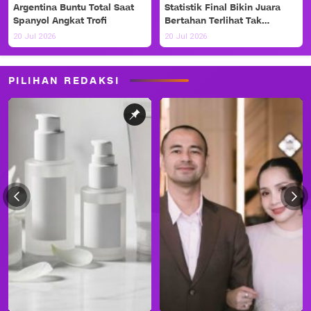
Argentina Buntu Total Saat
Statistik Final Bikin Juara
Spanyol Angkat Trofi
Bertahan Terlihat Tak
Berdaya
20 Jul 2026
20 Jul 2026
PILIHAN REDAKSI