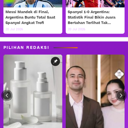
Messi Mandek di Final,
Spanyol 1-0 Argentina:
Argentina Buntu Total Saat
Statistik Final Bikin Juara
Spanyol Angkat Trofi
Bertahan Terlihat Tak
Berdaya
20 Jul 2026
20 Jul 2026
PILIHAN REDAKSI