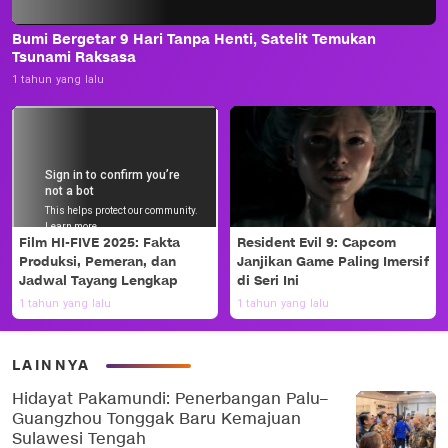
Bumi Bergetar 9 Hari Tanpa Henti, Satelit Temukan
Tsunami Raksasa
1 tahun yang lalu
Film HI-FIVE 2025: Fakta
Resident Evil 9: Capcom
Produksi, Pemeran, dan
Janjikan Game Paling Imersif
Jadwal Tayang Lengkap
di Seri Ini
1 tahun yang lalu
1 tahun yang lalu
LAINNYA
Hidayat Pakamundi: Penerbangan Palu–
Guangzhou Tonggak Baru Kemajuan
Sulawesi Tengah