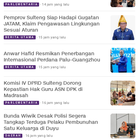
14 jam yang lalu
PARLEMENTARIA
Pemprov Sulteng Siap Hadapi Gugatan
JATAM, Klaim Pengawasan Lingkungan
Sesuai Aturan
15 jam yang lalu
BERITA UTAMA
Anwar Hafid Resmikan Penerbangan
Internasional Perdana Palu–Guangzhou
15 jam yang lalu
BERITA UTAMA
Komisi IV DPRD Sulteng Dorong
Kepastian Hak Guru ASN DPK di
Madrasah
16 jam yang lalu
PARLEMENTARIA
Bunda Wiwik Desak Polisi Segera
Tangkap Terduga Pelaku Pembunuhan
Satu Keluarga di Duyu
16 jam yang lalu
DAERAH