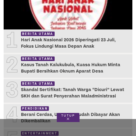
1
BERITA UTAMA
Hari Anak Nasional 2026 Diperingati 23 Juli,
Fokus Lindungi Masa Depan Anak
2
BERITA UTAMA
Kasus Tanah Kalukubula, Kuasa Hukum Minta
Bupati Bersihkan Oknum Aparat Desa
3
BERITA UTAMA
Skandal Sertifikat: Tanah Warga “Dicuri” Lewat
SKH dan Surat Penyerahan Maladministrasi
4
PENDIDIKAN
Berani Cerdas, UKT yang Sudah Dibayar Akan
TUTUP
Dikembalikan
ENTERTAINMENT