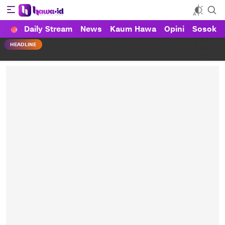
Daily Stream
News
Kaum Hawa
Opini
Sosok
HAWA
Haluan Wanita Indonesia
HEADLINE