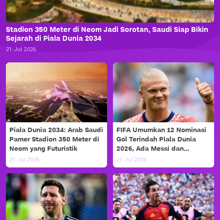
Stadion 350 Meter di Neom Jadi Sorotan, Saudi Siap Bikin
Sejarah di Piala Dunia 2034
21 Jul 2026
Piala Dunia 2034: Arab Saudi
FIFA Umumkan 12 Nominasi
Pamer Stadion 350 Meter di
Gol Terindah Piala Dunia
Neom yang Futuristik
2026, Ada Messi dan
Haaland!
21 Jul 2026
21 Jul 2026