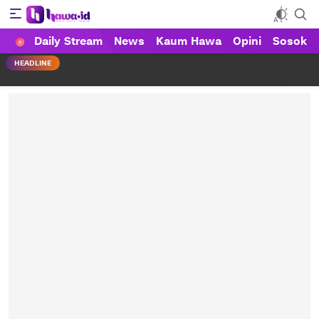
Daily Stream
News
Kaum Hawa
Opini
Sosok
HAWA
Haluan Wanita Indonesia
HEADLINE