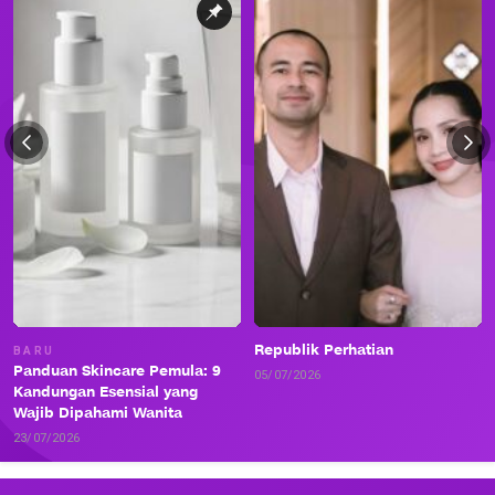
Republik Perhatian
BARU
Panduan Skincare Pemula: 9
05/07/2026
Kandungan Esensial yang
Wajib Dipahami Wanita
23/07/2026