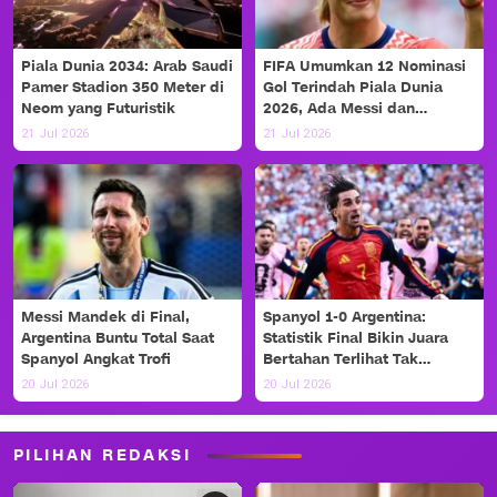
Piala Dunia 2034: Arab Saudi
FIFA Umumkan 12 Nominasi
Pamer Stadion 350 Meter di
Gol Terindah Piala Dunia
Neom yang Futuristik
2026, Ada Messi dan
Haaland!
21 Jul 2026
21 Jul 2026
Messi Mandek di Final,
Spanyol 1-0 Argentina:
Argentina Buntu Total Saat
Statistik Final Bikin Juara
Spanyol Angkat Trofi
Bertahan Terlihat Tak
Berdaya
20 Jul 2026
20 Jul 2026
PILIHAN REDAKSI