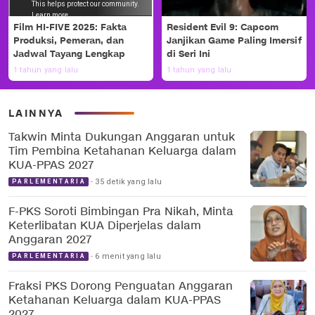
Film HI-FIVE 2025: Fakta
Resident Evil 9: Capcom
Produksi, Pemeran, dan
Janjikan Game Paling Imersif
Jadwal Tayang Lengkap
di Seri Ini
1 tahun yang lalu
1 tahun yang lalu
LAINNYA
Takwin Minta Dukungan Anggaran untuk
Tim Pembina Ketahanan Keluarga dalam
KUA-PPAS 2027
35 detik yang lalu
PARLEMENTARIA
F-PKS Soroti Bimbingan Pra Nikah, Minta
Keterlibatan KUA Diperjelas dalam
Anggaran 2027
6 menit yang lalu
PARLEMENTARIA
Fraksi PKS Dorong Penguatan Anggaran
Ketahanan Keluarga dalam KUA-PPAS
2027