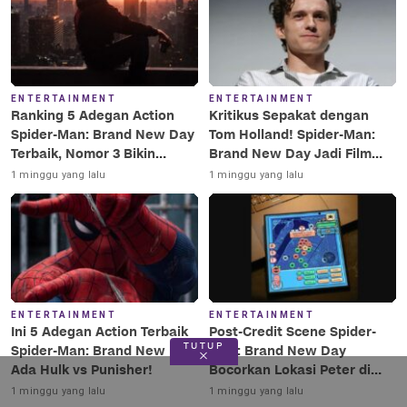
ENTERTAINMENT
ENTERTAINMENT
Ranking 5 Adegan Action
Kritikus Sepakat dengan
Spider-Man: Brand New Day
Tom Holland! Spider-Man:
Terbaik, Nomor 3 Bikin
Brand New Day Jadi Film
Terkesima!
Terbaik Era MCU
1 minggu yang lalu
1 minggu yang lalu
ENTERTAINMENT
ENTERTAINMENT
Ini 5 Adegan Action Terbaik
Post-Credit Scene Spider-
TUTUP
Spider-Man: Brand New Day,
Man: Brand New Day
Ada Hulk vs Punisher!
Bocorkan Lokasi Peter di
Luar Angkasa!
1 minggu yang lalu
1 minggu yang lalu