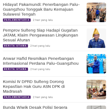
Hidayat Pakamundi: Penerbangan Palu–
Guangzhou Tonggak Baru Kemajuan
Sulawesi Tengah
2 hari yang lalu
PARLEMENTARIA
Pemprov Sulteng Siap Hadapi Gugatan
JATAM, Klaim Pengawasan Lingkungan
Sesuai Aturan
2 hari yang lalu
BERITA UTAMA
Anwar Hafid Resmikan Penerbangan
Internasional Perdana Palu–Guangzhou
2 hari yang lalu
BERITA UTAMA
Komisi IV DPRD Sulteng Dorong
Kepastian Hak Guru ASN DPK di
Madrasah
2 hari yang lalu
PARLEMENTARIA
Bunda Wiwik Desak Polisi Segera