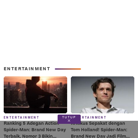
ENTERTAINMENT
TUTUP
ENTERTAINMENT
ENTERTAINMENT
Ranking 5 Adegan Action
Kritikus Sepakat dengan
Spider-Man: Brand New Day
Tom Holland! Spider-Man:
Terbaik, Nomor 3 Bikin
Brand New Day Jadi Film