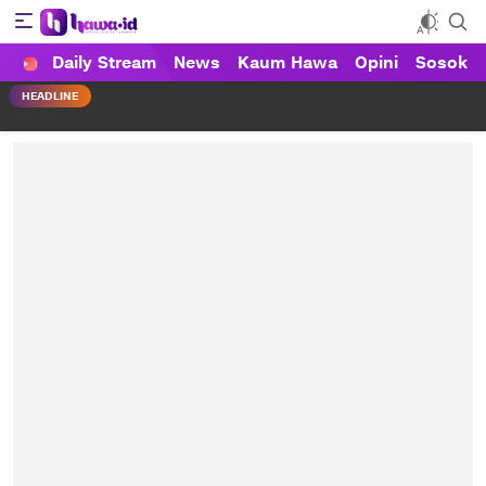
Daily Stream
News
Kaum Hawa
Opini
Sosok
HAWA
Haluan Wanita Indonesia
HEADLINE