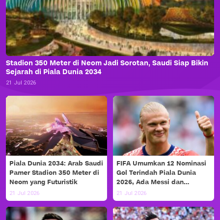
Stadion 350 Meter di Neom Jadi Sorotan, Saudi Siap Bikin
Sejarah di Piala Dunia 2034
21 Jul 2026
Piala Dunia 2034: Arab Saudi
FIFA Umumkan 12 Nominasi
Pamer Stadion 350 Meter di
Gol Terindah Piala Dunia
Neom yang Futuristik
2026, Ada Messi dan
Haaland!
21 Jul 2026
21 Jul 2026