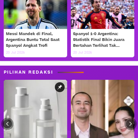
Messi Mandek di Final,
Spanyol 1-0 Argentina:
Argentina Buntu Total Saat
Statistik Final Bikin Juara
Spanyol Angkat Trofi
Bertahan Terlihat Tak
Berdaya
20 Jul 2026
20 Jul 2026
PILIHAN REDAKSI