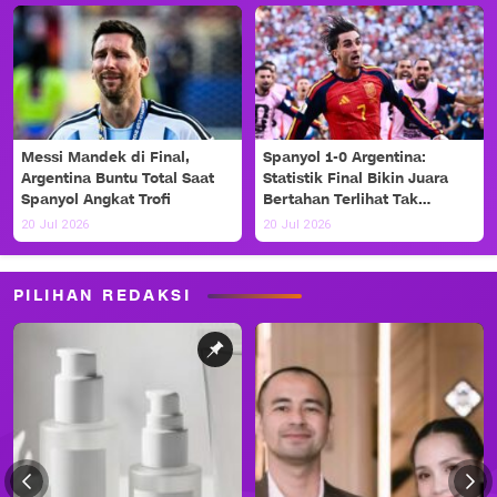
Messi Mandek di Final,
Spanyol 1-0 Argentina:
Argentina Buntu Total Saat
Statistik Final Bikin Juara
Spanyol Angkat Trofi
Bertahan Terlihat Tak
Berdaya
20 Jul 2026
20 Jul 2026
PILIHAN REDAKSI