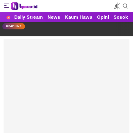
Daily Stream
News
Kaum Hawa
Opini
Sosok
HAWA
Haluan Wanita Indonesia
HEADLINE