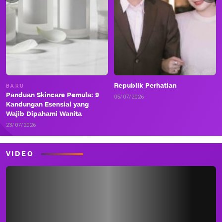
Republik Perhatian
BARU
Panduan Skincare Pemula: 9
05/07/2026
Kandungan Esensial yang
Wajib Dipahami Wanita
23/07/2026
VIDEO