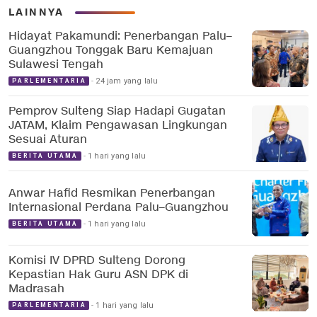
LAINNYA
Hidayat Pakamundi: Penerbangan Palu–
Guangzhou Tonggak Baru Kemajuan
Sulawesi Tengah
24 jam yang lalu
PARLEMENTARIA
Pemprov Sulteng Siap Hadapi Gugatan
JATAM, Klaim Pengawasan Lingkungan
Sesuai Aturan
1 hari yang lalu
BERITA UTAMA
Anwar Hafid Resmikan Penerbangan
Internasional Perdana Palu–Guangzhou
1 hari yang lalu
BERITA UTAMA
Komisi IV DPRD Sulteng Dorong
Kepastian Hak Guru ASN DPK di
Madrasah
1 hari yang lalu
PARLEMENTARIA