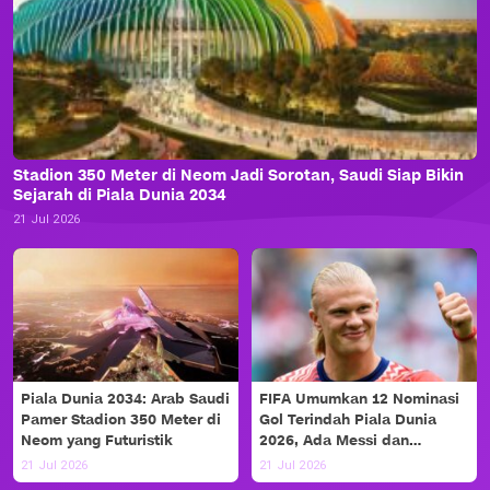
Stadion 350 Meter di Neom Jadi Sorotan, Saudi Siap Bikin
Sejarah di Piala Dunia 2034
21 Jul 2026
Piala Dunia 2034: Arab Saudi
FIFA Umumkan 12 Nominasi
Pamer Stadion 350 Meter di
Gol Terindah Piala Dunia
Neom yang Futuristik
2026, Ada Messi dan
Haaland!
21 Jul 2026
21 Jul 2026