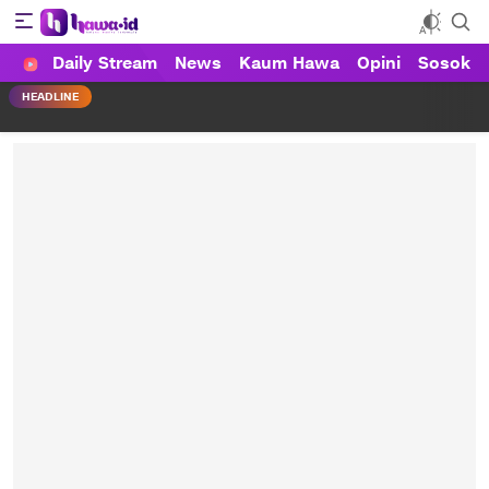
Daily Stream
News
Kaum Hawa
Opini
Sosok
HAWA
Haluan Wanita Indonesia
HEADLINE