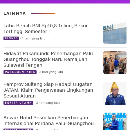
LAINNYA
Laba Bersih BNI Rp10,8 Triliun, Rekor
Tertinggi Semester I
1 jam yang lalu
BISNIS
Hidayat Pakamundi: Penerbangan Palu–
Guangzhou Tonggak Baru Kemajuan
Sulawesi Tengah
3 hari yang lalu
PARLEMENTARIA
Pemprov Sulteng Siap Hadapi Gugatan
JATAM, Klaim Pengawasan Lingkungan
Sesuai Aturan
3 hari yang lalu
BERITA UTAMA
Anwar Hafid Resmikan Penerbangan
Internasional Perdana Palu–Guangzhou