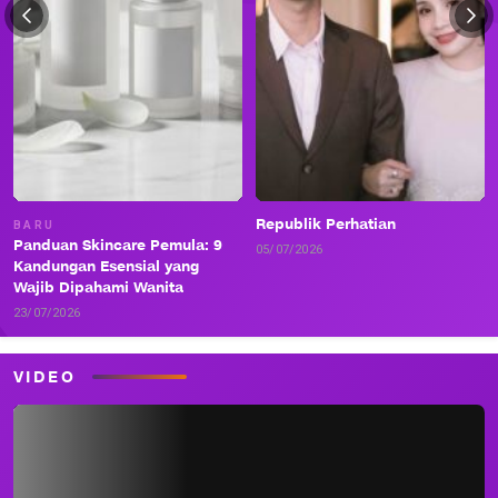
Republik Perhatian
BARU
Panduan Skincare Pemula: 9
05/07/2026
Kandungan Esensial yang
Wajib Dipahami Wanita
23/07/2026
VIDEO