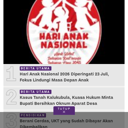
1
BERITA UTAMA
Hari Anak Nasional 2026 Diperingati 23 Juli,
Fokus Lindungi Masa Depan Anak
2
BERITA UTAMA
Kasus Tanah Kalukubula, Kuasa Hukum Minta
Bupati Bersihkan Oknum Aparat Desa
TUTUP
3
PENDIDIKAN
Berani Cerdas, UKT yang Sudah Dibayar Akan
Dikembalikan