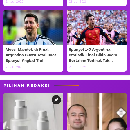
Haaland!
21 Jul 2026
21 Jul 2026
Messi Mandek di Final,
Spanyol 1-0 Argentina:
Argentina Buntu Total Saat
Statistik Final Bikin Juara
Spanyol Angkat Trofi
Bertahan Terlihat Tak
Berdaya
20 Jul 2026
20 Jul 2026
PILIHAN REDAKSI