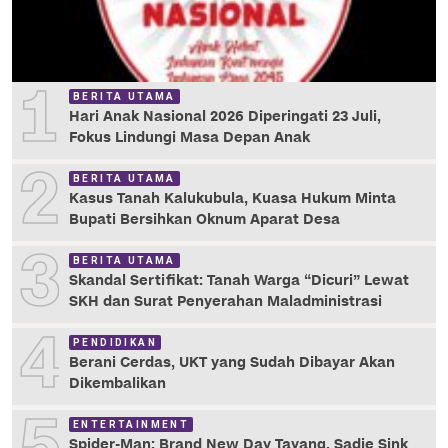
1
BERITA UTAMA
Hari Anak Nasional 2026 Diperingati 23 Juli,
Fokus Lindungi Masa Depan Anak
2
BERITA UTAMA
Kasus Tanah Kalukubula, Kuasa Hukum Minta
Bupati Bersihkan Oknum Aparat Desa
3
BERITA UTAMA
Skandal Sertifikat: Tanah Warga “Dicuri” Lewat
SKH dan Surat Penyerahan Maladministrasi
4
PENDIDIKAN
Berani Cerdas, UKT yang Sudah Dibayar Akan
Dikembalikan
5
ENTERTAINMENT
Spider-Man: Brand New Day Tayang, Sadie Sink