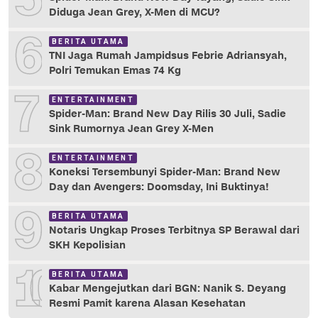
Diduga Jean Grey, X-Men di MCU?
6
BERITA UTAMA
TNI Jaga Rumah Jampidsus Febrie Adriansyah,
Polri Temukan Emas 74 Kg
7
ENTERTAINMENT
Spider-Man: Brand New Day Rilis 30 Juli, Sadie
Sink Rumornya Jean Grey X-Men
8
ENTERTAINMENT
Koneksi Tersembunyi Spider-Man: Brand New
Day dan Avengers: Doomsday, Ini Buktinya!
9
BERITA UTAMA
Notaris Ungkap Proses Terbitnya SP Berawal dari
SKH Kepolisian
10
BERITA UTAMA
Kabar Mengejutkan dari BGN: Nanik S. Deyang
Resmi Pamit karena Alasan Kesehatan