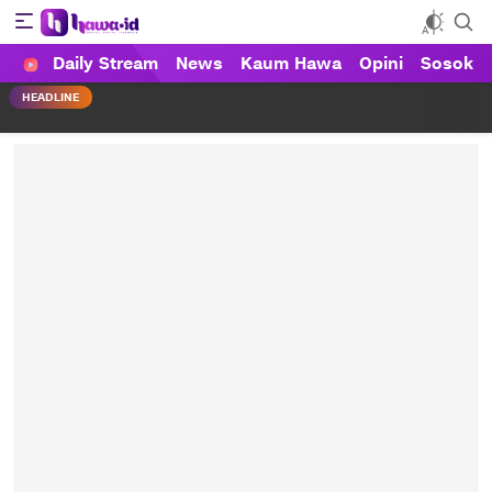
Daily Stream
News
Kaum Hawa
Opini
Sosok
HAWA
Haluan Wanita Indonesia
HEADLINE