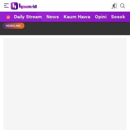
Daily Stream
News
Kaum Hawa
Opini
Sosok
HAWA
Haluan Wanita Indonesia
HEADLINE