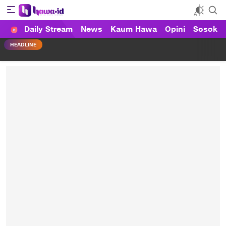
Daily Stream
News
Kaum Hawa
Opini
Sosok
HAWA
Haluan Wanita Indonesia
HEADLINE