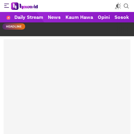
Daily Stream
News
Kaum Hawa
Opini
Sosok
HAWA
Haluan Wanita Indonesia
HEADLINE