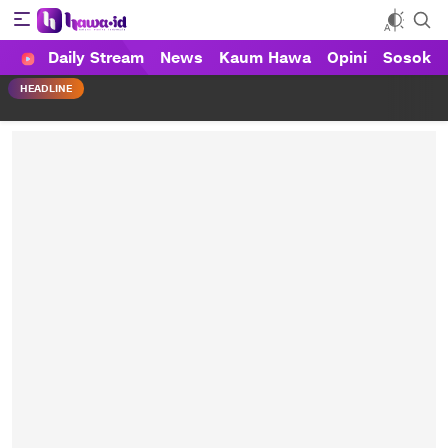
Daily Stream
News
Kaum Hawa
Opini
Sosok
HAWA
Haluan Wanita Indonesia
HEADLINE