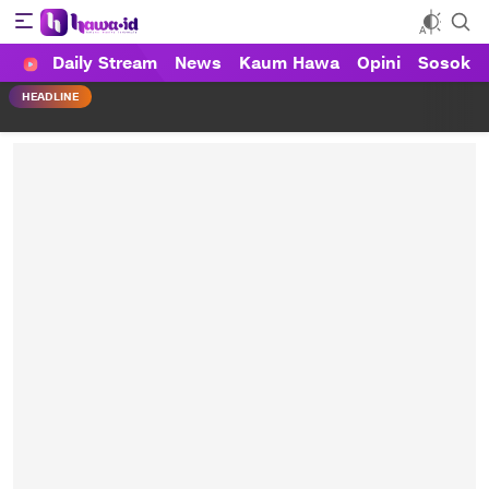
Daily Stream
News
Kaum Hawa
Opini
Sosok
HAWA
Haluan Wanita Indonesia
HEADLINE