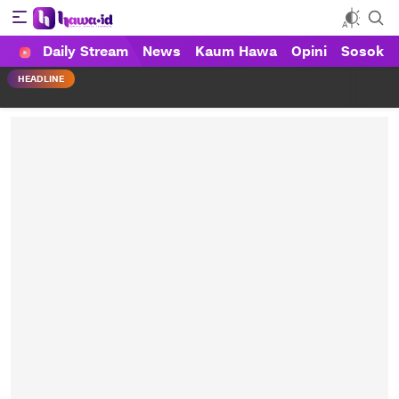
Daily Stream
News
Kaum Hawa
Opini
Sosok
HAWA
Haluan Wanita Indonesia
HEADLINE