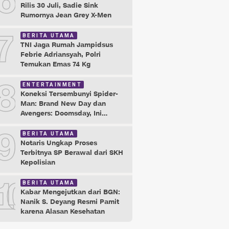
6
Rilis 30 Juli, Sadie Sink
Rumornya Jean Grey X-Men
7
BERITA UTAMA
TNI Jaga Rumah Jampidsus
Febrie Adriansyah, Polri
Temukan Emas 74 Kg
8
ENTERTAINMENT
Koneksi Tersembunyi Spider-
Man: Brand New Day dan
Avengers: Doomsday, Ini
Buktinya!
9
BERITA UTAMA
Notaris Ungkap Proses
Terbitnya SP Berawal dari SKH
Kepolisian
10
BERITA UTAMA
Kabar Mengejutkan dari BGN:
Nanik S. Deyang Resmi Pamit
karena Alasan Kesehatan