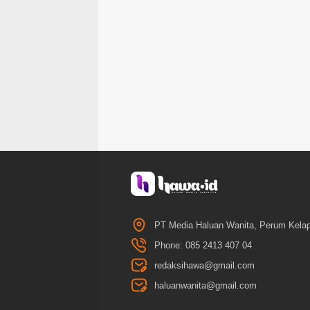
PT Media Haluan Wanita, Perum Kelap
Phone: 085 2413 407 04
redaksihawa@gmail.com
haluanwanita@gmail.com