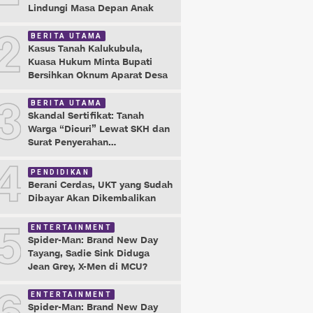
Lindungi Masa Depan Anak
2
BERITA UTAMA
Kasus Tanah Kalukubula,
Kuasa Hukum Minta Bupati
Bersihkan Oknum Aparat Desa
3
BERITA UTAMA
Skandal Sertifikat: Tanah
Warga “Dicuri” Lewat SKH dan
Surat Penyerahan
Maladministrasi
4
PENDIDIKAN
Berani Cerdas, UKT yang Sudah
Dibayar Akan Dikembalikan
5
ENTERTAINMENT
Spider-Man: Brand New Day
Tayang, Sadie Sink Diduga
Jean Grey, X-Men di MCU?
ENTERTAINMENT
Spider-Man: Brand New Day