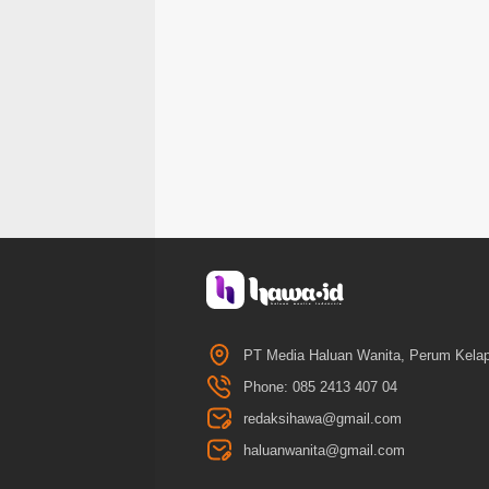
PT Media Haluan Wanita, Perum Kelap
Phone: 085 2413 407 04
redaksihawa@gmail.com
haluanwanita@gmail.com