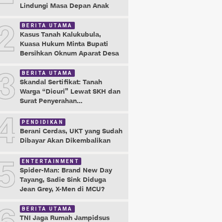
Lindungi Masa Depan Anak
2
BERITA UTAMA
Kasus Tanah Kalukubula,
Kuasa Hukum Minta Bupati
Bersihkan Oknum Aparat Desa
3
BERITA UTAMA
Skandal Sertifikat: Tanah
Warga “Dicuri” Lewat SKH dan
Surat Penyerahan
Maladministrasi
4
PENDIDIKAN
Berani Cerdas, UKT yang Sudah
Dibayar Akan Dikembalikan
5
ENTERTAINMENT
Spider-Man: Brand New Day
Tayang, Sadie Sink Diduga
Jean Grey, X-Men di MCU?
BERITA UTAMA
TNI Jaga Rumah Jampidsus