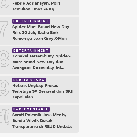
6
Febrie Adriansyah, Polri
Temukan Emas 74 Kg
7
ENTERTAINMENT
Spider-Man: Brand New Day
Rilis 30 Juli, Sadie Sink
Rumornya Jean Grey X-Men
8
ENTERTAINMENT
Koneksi Tersembunyi Spider-
Man: Brand New Day dan
Avengers: Doomsday, Ini
Buktinya!
9
BERITA UTAMA
Notaris Ungkap Proses
Terbitnya SP Berawal dari SKH
Kepolisian
10
PARLEMENTARIA
Soroti Polemik Jasa Medis,
Bunda Wiwik Desak
Transparansi di RSUD Undata