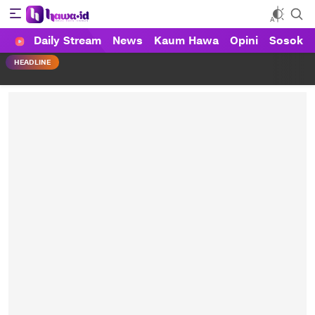
Daily Stream
News
Kaum Hawa
Opini
Sosok
HAWA
Haluan Wanita Indonesia
HEADLINE