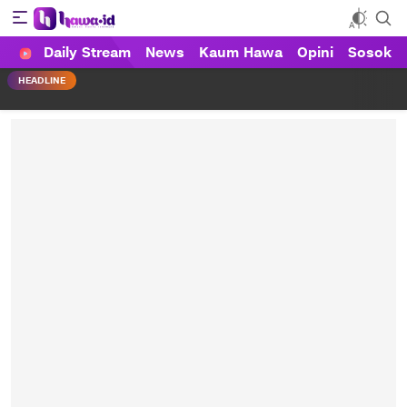
Daily Stream
News
Kaum Hawa
Opini
Sosok
HAWA
Haluan Wanita Indonesia
HEADLINE