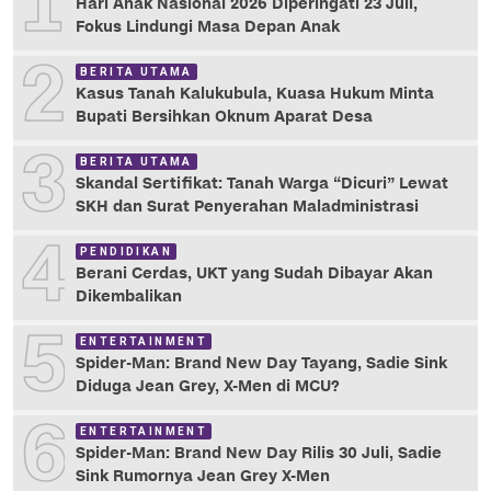
1
Hari Anak Nasional 2026 Diperingati 23 Juli,
Fokus Lindungi Masa Depan Anak
2
BERITA UTAMA
Kasus Tanah Kalukubula, Kuasa Hukum Minta
Bupati Bersihkan Oknum Aparat Desa
3
BERITA UTAMA
Skandal Sertifikat: Tanah Warga “Dicuri” Lewat
SKH dan Surat Penyerahan Maladministrasi
4
PENDIDIKAN
Berani Cerdas, UKT yang Sudah Dibayar Akan
Dikembalikan
5
ENTERTAINMENT
Spider-Man: Brand New Day Tayang, Sadie Sink
Diduga Jean Grey, X-Men di MCU?
6
ENTERTAINMENT
Spider-Man: Brand New Day Rilis 30 Juli, Sadie
Sink Rumornya Jean Grey X-Men