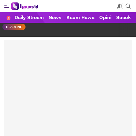
Daily Stream
News
Kaum Hawa
Opini
Sosok
HAWA
Haluan Wanita Indonesia
HEADLINE