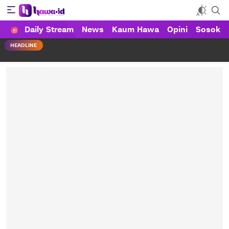
Daily Stream
News
Kaum Hawa
Opini
Sosok
HAWA
Haluan Wanita Indonesia
HEADLINE