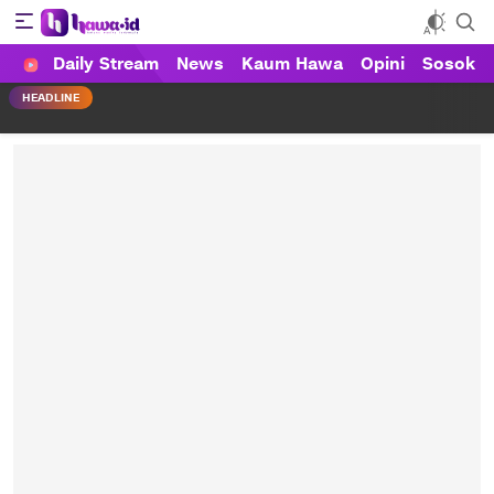
Daily Stream
News
Kaum Hawa
Opini
Sosok
HAWA
Haluan Wanita Indonesia
HEADLINE