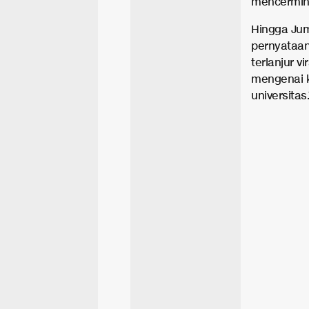
mencermink
Hingga Jum
pernyataan
terlanjur v
mengenai k
universitas.