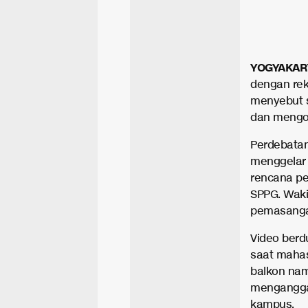
YOGYAKAR
dengan rek
menyebut s
dan mengo
Perdebatan
menggelar 
rencana pe
SPPG. Waki
pemasangan 
Video berd
saat maha
balkon nam
menganggap
kampus.