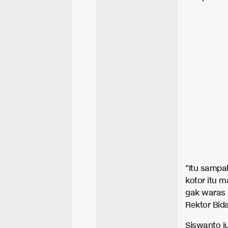
“Itu sampa
kotor itu 
gak waras m
Rektor Bi
Siswanto j