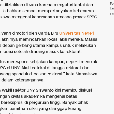
To
s diletakkan di sana karena mengotori lantai dan
La
. Ia bahkan sempat mempertanyakan kebenaran
1 t
siswa mengenai keberadaan rencana proyek SPPG
yang dimotori oleh Garda Biru
Universitas Negeri
a
akhirnya memindahkan lokasi aksi mereka. Massa
ke depan gerbang utama kampus untuk melakukan
an orasi setelah dilarang masuk ke rektorat.
untuk merespons kebijakan kampus, seperti menolak
G di UNY. Aksi teatrikal di tangga rektorat dan
sang spanduk di balkon rektorat,” kata Mahasiswa
Y dalam keterangannya.
 Wakil Rektor UNY Siswanto kini memicu diskusi
langan civitas akademika mengenai batas
berekspresi di perguruan tinggi. Banyak pihak
an pemilihan diksi yang dianggap kurang