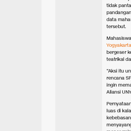
tidak panta
pandangan
data maha
tersebut.
Mahasiswa 
Yogyakart
bergeser 
teatrikal d
“Aksi itu 
rencana SPP
ingin mema
Aliansi UN
Pernyataan
luas di ka
kebebasan 
menyayangk