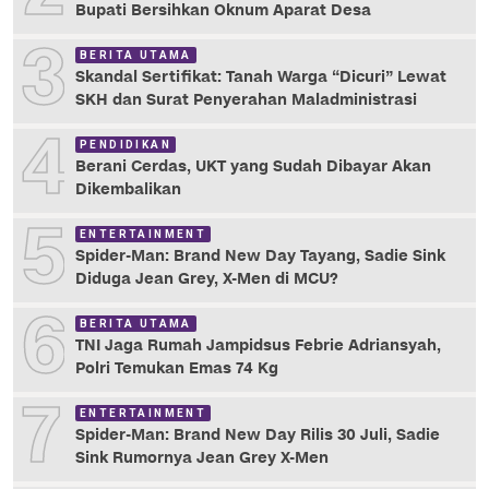
Bupati Bersihkan Oknum Aparat Desa
3
BERITA UTAMA
Skandal Sertifikat: Tanah Warga “Dicuri” Lewat
SKH dan Surat Penyerahan Maladministrasi
4
PENDIDIKAN
Berani Cerdas, UKT yang Sudah Dibayar Akan
Dikembalikan
5
ENTERTAINMENT
Spider-Man: Brand New Day Tayang, Sadie Sink
Diduga Jean Grey, X-Men di MCU?
6
BERITA UTAMA
TNI Jaga Rumah Jampidsus Febrie Adriansyah,
Polri Temukan Emas 74 Kg
7
ENTERTAINMENT
Spider-Man: Brand New Day Rilis 30 Juli, Sadie
Sink Rumornya Jean Grey X-Men