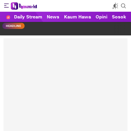
Daily Stream
News
Kaum Hawa
Opini
Sosok
HAWA
Haluan Wanita Indonesia
HEADLINE