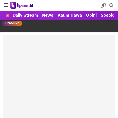
Daily Stream
News
Kaum Hawa
Opini
Sosok
HAWA
Haluan Wanita Indonesia
HEADLINE