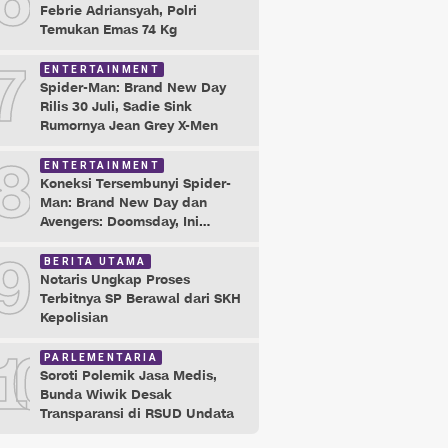
6
Febrie Adriansyah, Polri
Temukan Emas 74 Kg
7
ENTERTAINMENT
Spider-Man: Brand New Day
Rilis 30 Juli, Sadie Sink
Rumornya Jean Grey X-Men
8
ENTERTAINMENT
Koneksi Tersembunyi Spider-
Man: Brand New Day dan
Avengers: Doomsday, Ini
Buktinya!
9
BERITA UTAMA
Notaris Ungkap Proses
Terbitnya SP Berawal dari SKH
Kepolisian
10
PARLEMENTARIA
Soroti Polemik Jasa Medis,
Bunda Wiwik Desak
Transparansi di RSUD Undata