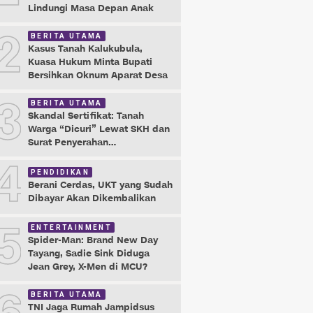
Lindungi Masa Depan Anak
2
BERITA UTAMA
Kasus Tanah Kalukubula,
Kuasa Hukum Minta Bupati
Bersihkan Oknum Aparat Desa
3
BERITA UTAMA
Skandal Sertifikat: Tanah
Warga “Dicuri” Lewat SKH dan
Surat Penyerahan
Maladministrasi
4
PENDIDIKAN
Berani Cerdas, UKT yang Sudah
Dibayar Akan Dikembalikan
5
ENTERTAINMENT
Spider-Man: Brand New Day
Tayang, Sadie Sink Diduga
Jean Grey, X-Men di MCU?
BERITA UTAMA
TNI Jaga Rumah Jampidsus