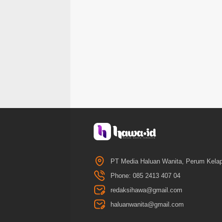
PT Media Haluan Wanita, Perum Kelap
Phone: 085 2413 407 04
redaksihawa@gmail.com
haluanwanita@gmail.com