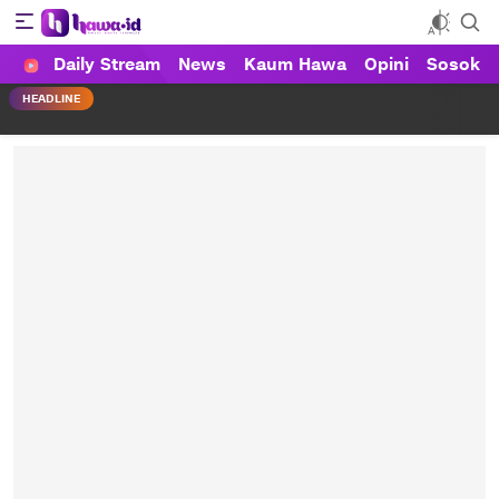
Daily Stream
News
Kaum Hawa
Opini
Sosok
HAWA
Haluan Wanita Indonesia
HEADLINE