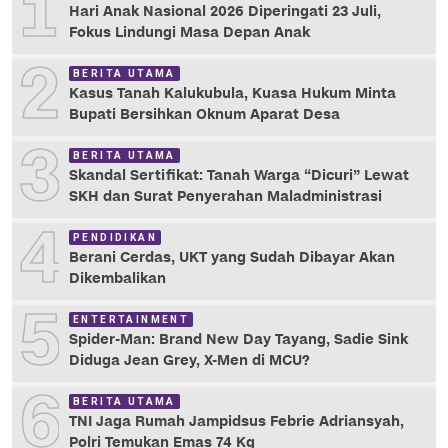
1
Hari Anak Nasional 2026 Diperingati 23 Juli,
Fokus Lindungi Masa Depan Anak
2
BERITA UTAMA
Kasus Tanah Kalukubula, Kuasa Hukum Minta
Bupati Bersihkan Oknum Aparat Desa
3
BERITA UTAMA
Skandal Sertifikat: Tanah Warga “Dicuri” Lewat
SKH dan Surat Penyerahan Maladministrasi
4
PENDIDIKAN
Berani Cerdas, UKT yang Sudah Dibayar Akan
Dikembalikan
5
ENTERTAINMENT
Spider-Man: Brand New Day Tayang, Sadie Sink
Diduga Jean Grey, X-Men di MCU?
6
BERITA UTAMA
TNI Jaga Rumah Jampidsus Febrie Adriansyah,
Polri Temukan Emas 74 Kg