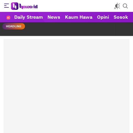
Daily Stream
News
Kaum Hawa
Opini
Sosok
HAWA
Haluan Wanita Indonesia
HEADLINE