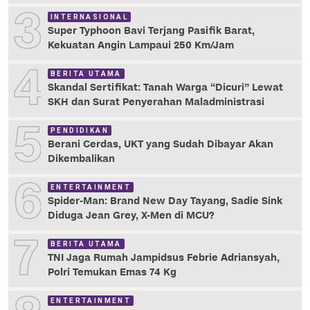
3
INTERNASIONAL
Super Typhoon Bavi Terjang Pasifik Barat,
Kekuatan Angin Lampaui 250 Km/Jam
4
BERITA UTAMA
Skandal Sertifikat: Tanah Warga “Dicuri” Lewat
SKH dan Surat Penyerahan Maladministrasi
5
PENDIDIKAN
Berani Cerdas, UKT yang Sudah Dibayar Akan
Dikembalikan
6
ENTERTAINMENT
Spider-Man: Brand New Day Tayang, Sadie Sink
Diduga Jean Grey, X-Men di MCU?
7
BERITA UTAMA
TNI Jaga Rumah Jampidsus Febrie Adriansyah,
Polri Temukan Emas 74 Kg
ENTERTAINMENT