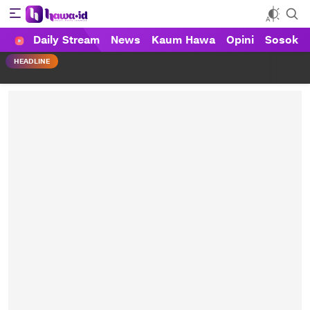
Daily Stream
News
Kaum Hawa
Opini
Sosok
HAWA
Haluan Wanita Indonesia
HEADLINE