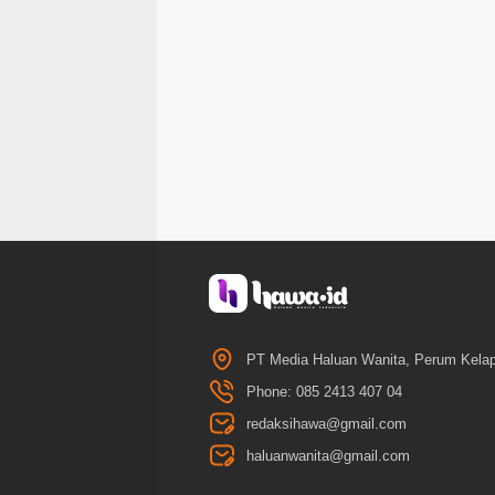
PT Media Haluan Wanita, Perum Kelap
Phone: 085 2413 407 04
redaksihawa@gmail.com
haluanwanita@gmail.com