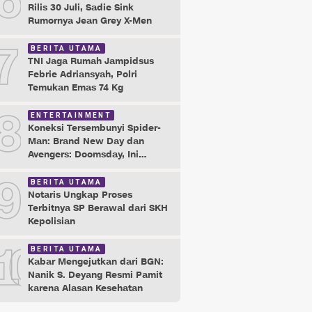
6
Rilis 30 Juli, Sadie Sink
Rumornya Jean Grey X-Men
7
BERITA UTAMA
TNI Jaga Rumah Jampidsus
Febrie Adriansyah, Polri
Temukan Emas 74 Kg
8
ENTERTAINMENT
Koneksi Tersembunyi Spider-
Man: Brand New Day dan
Avengers: Doomsday, Ini
Buktinya!
9
BERITA UTAMA
Notaris Ungkap Proses
Terbitnya SP Berawal dari SKH
Kepolisian
10
BERITA UTAMA
Kabar Mengejutkan dari BGN:
Nanik S. Deyang Resmi Pamit
karena Alasan Kesehatan