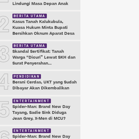
Lindungi Masa Depan Anak
2
BERITA UTAMA
Kasus Tanah Kalukubula,
Kuasa Hukum Minta Bupati
Bersihkan Oknum Aparat Desa
3
BERITA UTAMA
Skandal Sertifikat: Tanah
Warga “Dicuri” Lewat SKH dan
Surat Penyerahan
Maladministrasi
4
PENDIDIKAN
Berani Cerdas, UKT yang Sudah
Dibayar Akan Dikembalikan
5
ENTERTAINMENT
Spider-Man: Brand New Day
Tayang, Sadie Sink Diduga
Jean Grey, X-Men di MCU?
ENTERTAINMENT
Spider-Man: Brand New Day