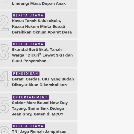
Lindungi Masa Depan Anak
2
BERITA UTAMA
Kasus Tanah Kalukubula,
Kuasa Hukum Minta Bupati
Bersihkan Oknum Aparat Desa
3
BERITA UTAMA
Skandal Sertifikat: Tanah
Warga “Dicuri” Lewat SKH dan
Surat Penyerahan
Maladministrasi
4
PENDIDIKAN
Berani Cerdas, UKT yang Sudah
Dibayar Akan Dikembalikan
5
ENTERTAINMENT
Spider-Man: Brand New Day
Tayang, Sadie Sink Diduga
Jean Grey, X-Men di MCU?
BERITA UTAMA
TNI Jaga Rumah Jampidsus