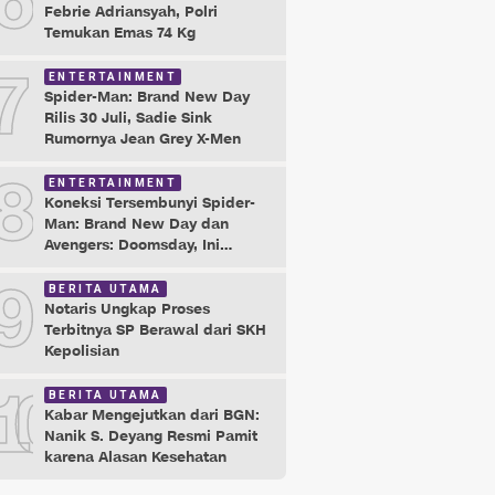
6
Febrie Adriansyah, Polri
Temukan Emas 74 Kg
7
ENTERTAINMENT
Spider-Man: Brand New Day
Rilis 30 Juli, Sadie Sink
Rumornya Jean Grey X-Men
8
ENTERTAINMENT
Koneksi Tersembunyi Spider-
Man: Brand New Day dan
Avengers: Doomsday, Ini
Buktinya!
9
BERITA UTAMA
Notaris Ungkap Proses
Terbitnya SP Berawal dari SKH
Kepolisian
10
BERITA UTAMA
Kabar Mengejutkan dari BGN:
Nanik S. Deyang Resmi Pamit
karena Alasan Kesehatan