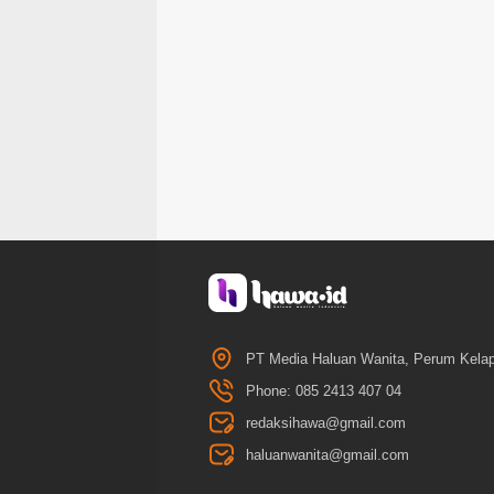
PT Media Haluan Wanita, Perum Kelap
Phone: 085 2413 407 04
redaksihawa@gmail.com
haluanwanita@gmail.com