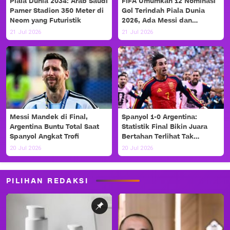
Piala Dunia 2034: Arab Saudi
FIFA Umumkan 12 Nominasi
Pamer Stadion 350 Meter di
Gol Terindah Piala Dunia
Neom yang Futuristik
2026, Ada Messi dan
Haaland!
21 Jul 2026
21 Jul 2026
Messi Mandek di Final,
Spanyol 1-0 Argentina:
Argentina Buntu Total Saat
Statistik Final Bikin Juara
Spanyol Angkat Trofi
Bertahan Terlihat Tak
Berdaya
20 Jul 2026
20 Jul 2026
PILIHAN REDAKSI