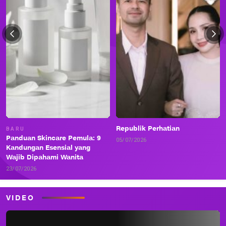
Republik Perhatian
BARU
Panduan Skincare Pemula: 9
05/07/2026
Kandungan Esensial yang
Wajib Dipahami Wanita
23/07/2026
VIDEO