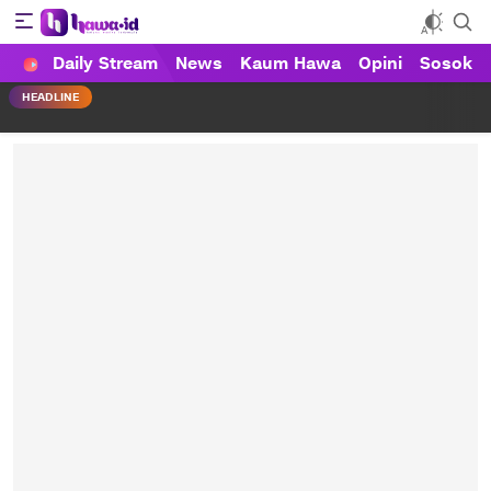
Daily Stream
News
Kaum Hawa
Opini
Sosok
HAWA
Haluan Wanita Indonesia
HEADLINE