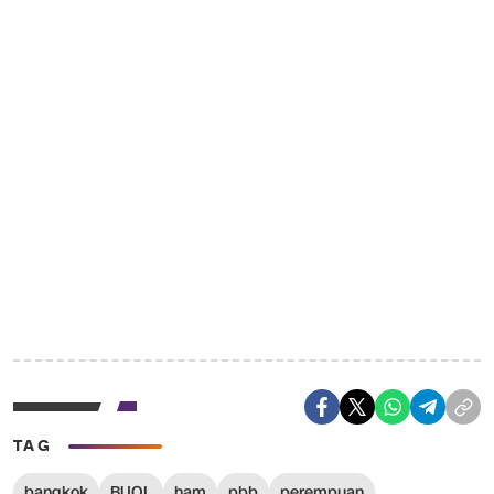
TAG
bangkok
BUOL
ham
pbb
perempuan