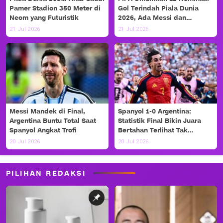
Pamer Stadion 350 Meter di
Gol Terindah Piala Dunia
Neom yang Futuristik
2026, Ada Messi dan
Haaland!
21 Jul 2026
21 Jul 2026
Messi Mandek di Final,
Spanyol 1-0 Argentina:
Argentina Buntu Total Saat
Statistik Final Bikin Juara
Spanyol Angkat Trofi
Bertahan Terlihat Tak
Berdaya
20 Jul 2026
20 Jul 2026
PILIHAN REDAKSI