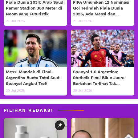
Piala Dunia 2034: Arab Saudi
FIFA Umumkan 12 Nominasi
Pamer Stadion 350 Meter di
Gol Terindah Piala Dunia
Neom yang Futuristik
2026, Ada Messi dan
Haaland!
21 Jul 2026
21 Jul 2026
Messi Mandek di Final,
Spanyol 1-0 Argentina:
Argentina Buntu Total Saat
Statistik Final Bikin Juara
Spanyol Angkat Trofi
Bertahan Terlihat Tak
Berdaya
20 Jul 2026
20 Jul 2026
PILIHAN REDAKSI