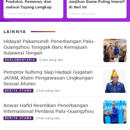
Produksi, Pemeran, dan
Janjikan Game Paling Imersif
Jadwal Tayang Lengkap
di Seri Ini
1 tahun yang lalu
1 tahun yang lalu
LAINNYA
Hidayat Pakamundi: Penerbangan Palu–
Guangzhou Tonggak Baru Kemajuan
Sulawesi Tengah
2 hari yang lalu
PARLEMENTARIA
Pemprov Sulteng Siap Hadapi Gugatan
JATAM, Klaim Pengawasan Lingkungan
Sesuai Aturan
2 hari yang lalu
BERITA UTAMA
Anwar Hafid Resmikan Penerbangan
Internasional Perdana Palu–Guangzhou
2 hari yang lalu
BERITA UTAMA