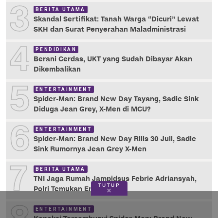
3
BERITA UTAMA
Skandal Sertifikat: Tanah Warga “Dicuri” Lewat
SKH dan Surat Penyerahan Maladministrasi
4
PENDIDIKAN
Berani Cerdas, UKT yang Sudah Dibayar Akan
Dikembalikan
5
ENTERTAINMENT
Spider-Man: Brand New Day Tayang, Sadie Sink
Diduga Jean Grey, X-Men di MCU?
6
ENTERTAINMENT
Spider-Man: Brand New Day Rilis 30 Juli, Sadie
Sink Rumornya Jean Grey X-Men
7
BERITA UTAMA
TNI Jaga Rumah Jampidsus Febrie Adriansyah,
TUTUP
Polri Temukan Emas 74 Kg
ENTERTAINMENT