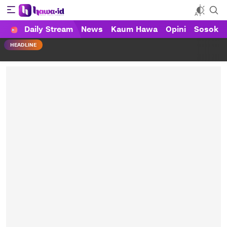
Daily Stream
News
Kaum Hawa
Opini
Sosok
HAWA
Haluan Wanita Indonesia
HEADLINE