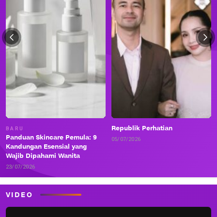
Republik Perhatian
BARU
Panduan Skincare Pemula: 9
05/07/2026
Kandungan Esensial yang
Wajib Dipahami Wanita
23/07/2026
VIDEO