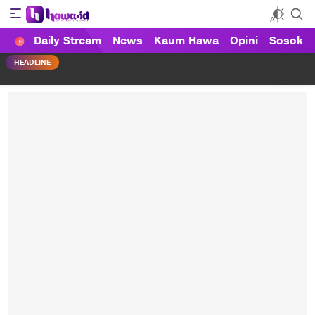
Daily Stream
News
Kaum Hawa
Opini
Sosok
HAWA
Haluan Wanita Indonesia
HEADLINE