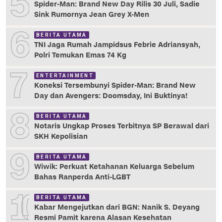
5
Spider-Man: Brand New Day Rilis 30 Juli, Sadie
Sink Rumornya Jean Grey X-Men
6
BERITA UTAMA
TNI Jaga Rumah Jampidsus Febrie Adriansyah,
Polri Temukan Emas 74 Kg
7
ENTERTAINMENT
Koneksi Tersembunyi Spider-Man: Brand New
Day dan Avengers: Doomsday, Ini Buktinya!
8
BERITA UTAMA
Notaris Ungkap Proses Terbitnya SP Berawal dari
SKH Kepolisian
9
BERITA UTAMA
Wiwik: Perkuat Ketahanan Keluarga Sebelum
Bahas Ranperda Anti-LGBT
10
BERITA UTAMA
Kabar Mengejutkan dari BGN: Nanik S. Deyang
Resmi Pamit karena Alasan Kesehatan