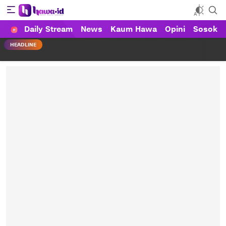
Daily Stream
News
Kaum Hawa
Opini
Sosok
HAWA
Haluan Wanita Indonesia
HEADLINE