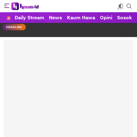
Daily Stream
News
Kaum Hawa
Opini
Sosok
HAWA
Haluan Wanita Indonesia
HEADLINE