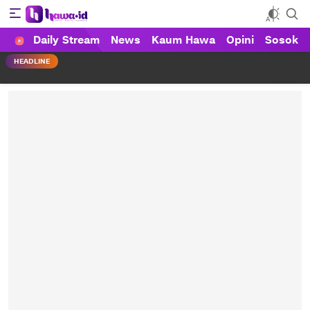
Daily Stream
News
Kaum Hawa
Opini
Sosok
HAWA
Haluan Wanita Indonesia
HEADLINE