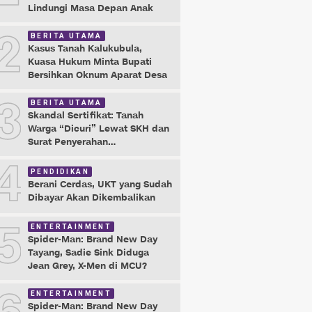
Lindungi Masa Depan Anak
2
BERITA UTAMA
Kasus Tanah Kalukubula,
Kuasa Hukum Minta Bupati
Bersihkan Oknum Aparat Desa
3
BERITA UTAMA
Skandal Sertifikat: Tanah
Warga “Dicuri” Lewat SKH dan
Surat Penyerahan
Maladministrasi
4
PENDIDIKAN
Berani Cerdas, UKT yang Sudah
Dibayar Akan Dikembalikan
5
ENTERTAINMENT
Spider-Man: Brand New Day
Tayang, Sadie Sink Diduga
Jean Grey, X-Men di MCU?
ENTERTAINMENT
Spider-Man: Brand New Day