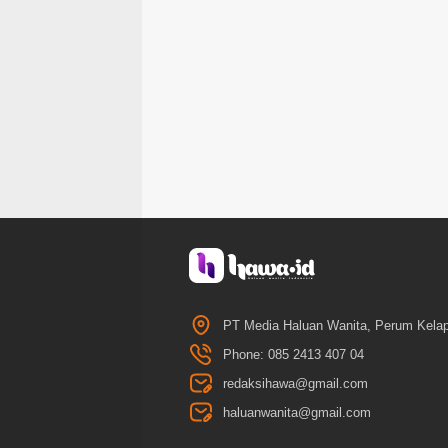
PT Media Haluan Wanita, Perum Kelap
Phone: 085 2413 407 04
redaksihawa@gmail.com
haluanwanita@gmail.com