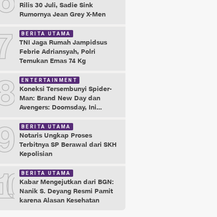
6
Rilis 30 Juli, Sadie Sink
Rumornya Jean Grey X-Men
7
BERITA UTAMA
TNI Jaga Rumah Jampidsus
Febrie Adriansyah, Polri
Temukan Emas 74 Kg
8
ENTERTAINMENT
Koneksi Tersembunyi Spider-
Man: Brand New Day dan
Avengers: Doomsday, Ini
Buktinya!
9
BERITA UTAMA
Notaris Ungkap Proses
Terbitnya SP Berawal dari SKH
Kepolisian
10
BERITA UTAMA
Kabar Mengejutkan dari BGN:
Nanik S. Deyang Resmi Pamit
karena Alasan Kesehatan