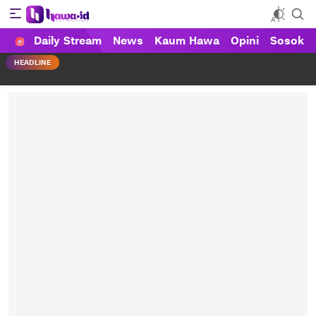
Daily Stream
News
Kaum Hawa
Opini
Sosok
HAWA
Haluan Wanita Indonesia
HEADLINE