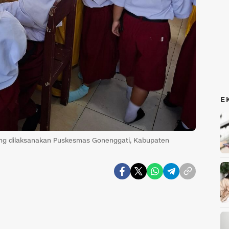
E
ang dilaksanakan Puskesmas Gonenggati, Kabupaten