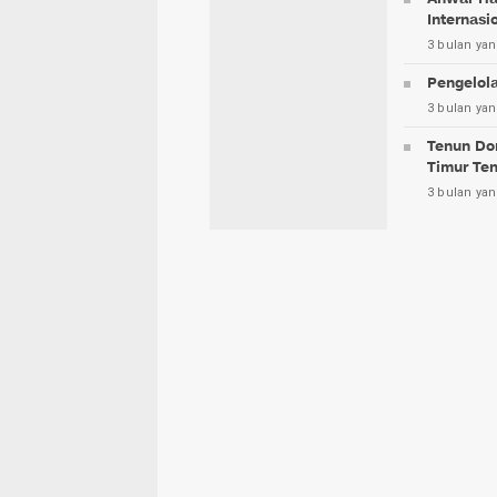
Internasi
3 bulan yan
Pengelol
3 bulan yan
Tenun Do
Timur Te
3 bulan yan