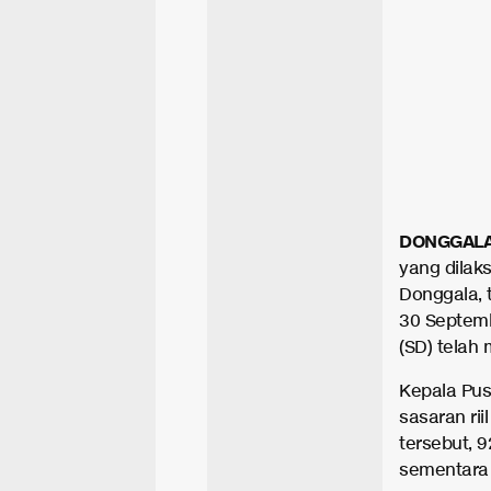
DONGGAL
yang dila
Donggala, 
30 Septemb
(SD) telah
Kepala Pu
sasaran rii
tersebut, 9
sementara 