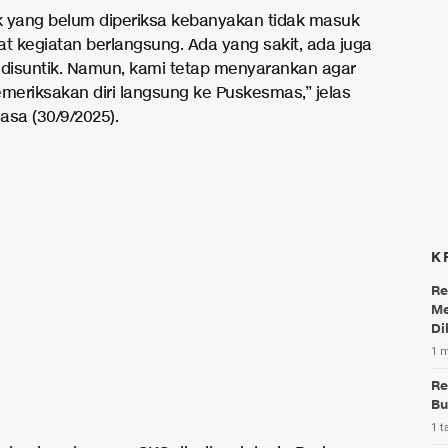
 yang belum diperiksa kebanyakan tidak masuk
at kegiatan berlangsung. Ada yang sakit, ada juga
 disuntik. Namun, kami tetap menyarankan agar
eriksakan diri langsung ke Puskesmas,” jelas
asa (30/9/2025).
K
Re
Me
Di
1 
Re
Bu
1 t