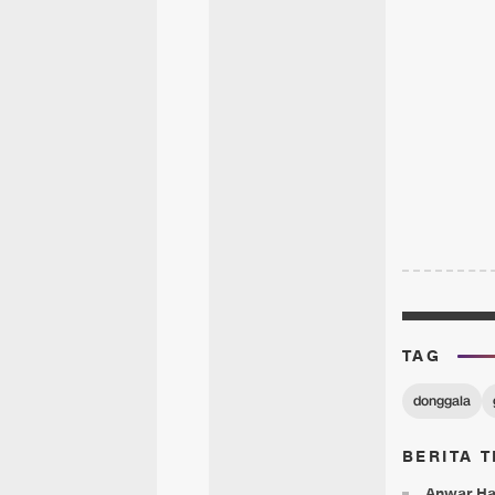
TAG
donggala
BERITA T
Anwar Ha