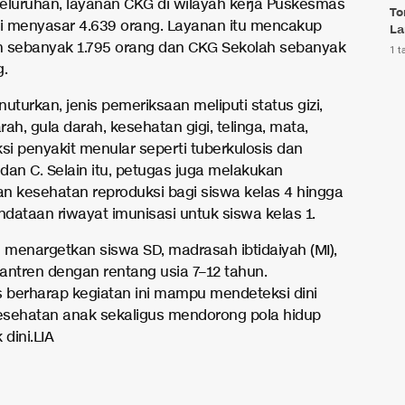
eluruhan, layanan CKG di wilayah kerja Puskesmas
To
 menyasar 4.639 orang. Layanan itu mencakup
La
sebanyak 1.795 orang dan CKG Sekolah sebanyak
1 t
g.
turkan, jenis pemeriksaan meliputi status gizi,
ah, gula darah, kesehatan gigi, telinga, mata,
si penyakit menular seperti tuberkulosis dan
 dan C. Selain itu, petugas juga melakukan
n kesehatan reproduksi bagi siswa kelas 4 hingga
ndataan riwayat imunisasi untuk siswa kelas 1.
i menargetkan siswa SD, madrasah ibtidaiyah (MI),
antren dengan rentang usia 7–12 tahun.
berharap kegiatan ini mampu mendeteksi dini
sehatan anak sekaligus mendorong pola hidup
 dini.LIA