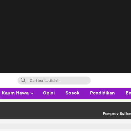
Kaum Hawa
Opini
Sosok
Pendidikan
En
Pemprov Sulteng Siap Hadapi Gugat