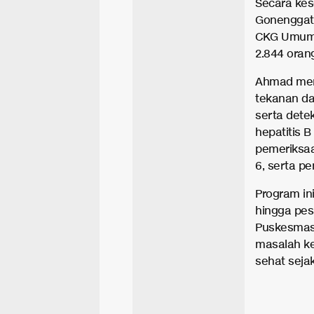
Secara kes
Gonenggati
CKG Umum 
2.844 oran
Ahmad menu
tekanan dar
serta detek
hepatitis B
pemeriksaa
6, serta pe
Program in
hingga pes
Puskesmas 
masalah ke
sehat sejak