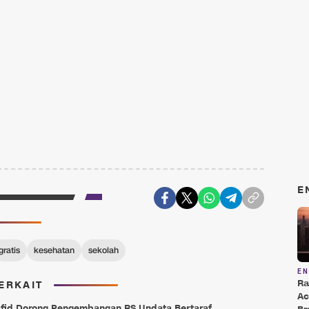
E
gratis
kesehatan
sekolah
E
Ra
ERKAIT
Ac
fid Dorong Pengembangan RS Undata Bertaraf