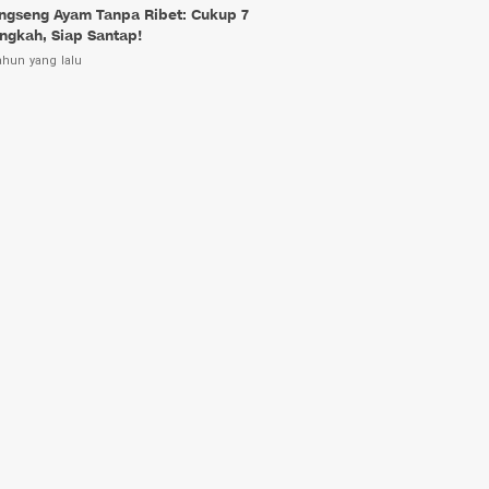
ngseng Ayam Tanpa Ribet: Cukup 7
ngkah, Siap Santap!
ahun yang lalu