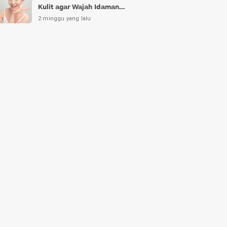
Kulit agar Wajah Idaman
Bukan Sekadar Mimpi
2 minggu yang lalu