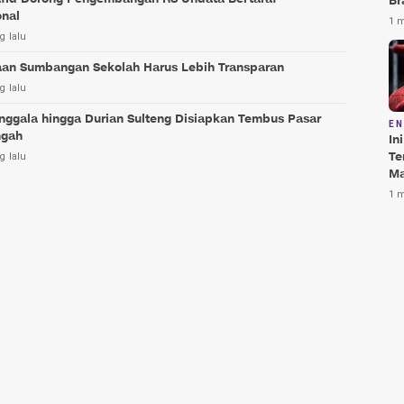
Br
onal
Te
1 
Bi
g lalu
aan Sumbangan Sekolah Harus Lebih Transparan
g lalu
nggala hingga Durian Sulteng Disiapkan Tembus Pasar
E
ngah
In
Te
g lalu
Ma
Da
1 
Pu