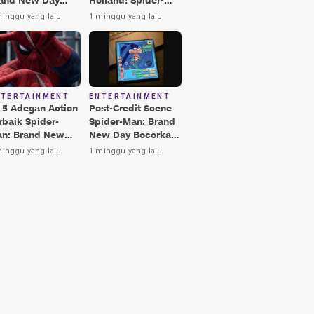
and New Day
Holland! Spider-
rbaik, Nomor 3
Man: Brand New
minggu yang lalu
1 minggu yang lalu
kin Terkesima!
Day Jadi Film
Terbaik Era MCU
NTERTAINMENT
ENTERTAINMENT
i 5 Adegan Action
Post-Credit Scene
rbaik Spider-
Spider-Man: Brand
n: Brand New
New Day Bocorkan
y, Ada Hulk vs
Lokasi Peter di Luar
minggu yang lalu
1 minggu yang lalu
nisher!
Angkasa!