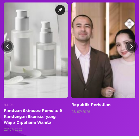
Republik Perhatian
BARU
Panduan Skincare Pemula: 9
05/07/2026
Kandungan Esensial yang
Wajib Dipahami Wanita
23/07/2026