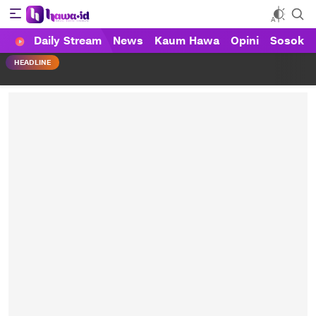
Daily Stream
News
Kaum Hawa
Opini
Sosok
HAWA
Haluan Wanita Indonesia
HEADLINE