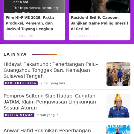
Film HI-FIVE 2025: Fakta
Resident Evil 9: Capcom
Produksi, Pemeran, dan
Janjikan Game Paling Imersif
Jadwal Tayang Lengkap
di Seri Ini
1 tahun yang lalu
1 tahun yang lalu
LAINNYA
Hidayat Pakamundi: Penerbangan Palu–
Guangzhou Tonggak Baru Kemajuan
Sulawesi Tengah
2 hari yang lalu
PARLEMENTARIA
Pemprov Sulteng Siap Hadapi Gugatan
JATAM, Klaim Pengawasan Lingkungan
Sesuai Aturan
2 hari yang lalu
BERITA UTAMA
Anwar Hafid Resmikan Penerbangan