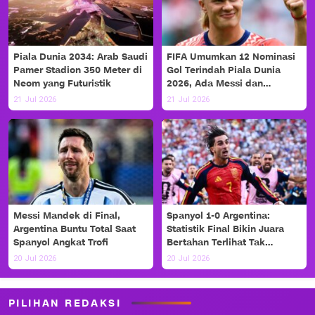
Piala Dunia 2034: Arab Saudi
FIFA Umumkan 12 Nominasi
Pamer Stadion 350 Meter di
Gol Terindah Piala Dunia
Neom yang Futuristik
2026, Ada Messi dan
Haaland!
21 Jul 2026
21 Jul 2026
Messi Mandek di Final,
Spanyol 1-0 Argentina:
Argentina Buntu Total Saat
Statistik Final Bikin Juara
Spanyol Angkat Trofi
Bertahan Terlihat Tak
Berdaya
20 Jul 2026
20 Jul 2026
PILIHAN REDAKSI