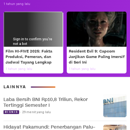
1 tahun yang lalu
Film HI-FIVE 2025: Fakta
Resident Evil 9: Capcom
Produksi, Pemeran, dan
Janjikan Game Paling Imersif
Jadwal Tayang Lengkap
di Seri Ini
1 tahun yang lalu
1 tahun yang lalu
LAINNYA
Laba Bersih BNI Rp10,8 Triliun, Rekor
Tertinggi Semester I
29 menit yang lalu
BISNIS
Hidayat Pakamundi: Penerbangan Palu–