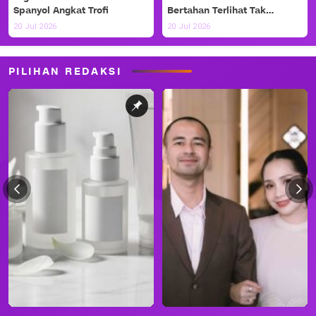
Spanyol Angkat Trofi
Bertahan Terlihat Tak
Berdaya
20 Jul 2026
20 Jul 2026
PILIHAN REDAKSI