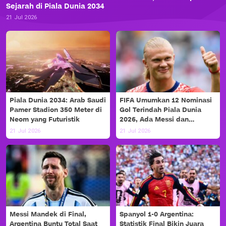
Sejarah di Piala Dunia 2034
21 Jul 2026
Piala Dunia 2034: Arab Saudi
FIFA Umumkan 12 Nominasi
Pamer Stadion 350 Meter di
Gol Terindah Piala Dunia
Neom yang Futuristik
2026, Ada Messi dan
Haaland!
21 Jul 2026
21 Jul 2026
Messi Mandek di Final,
Spanyol 1-0 Argentina:
Argentina Buntu Total Saat
Statistik Final Bikin Juara