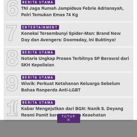
6
BERITA UTAMA
TNI Jaga Rumah Jampidsus Febrie Adriansyah,
Polri Temukan Emas 74 Kg
7
ENTERTAINMENT
Koneksi Tersembunyi Spider-Man: Brand New
Day dan Avengers: Doomsday, Ini Buktinya!
8
BERITA UTAMA
Notaris Ungkap Proses Terbitnya SP Berawal dari
SKH Kepolisian
9
BERITA UTAMA
Wiwik: Perkuat Ketahanan Keluarga Sebelum
Bahas Ranperda Anti-LGBT
10
BERITA UTAMA
Kabar Mengejutkan dari BGN: Nanik S. Deyang
Resmi Pamit karena Alasan Kesehatan
TUTUP