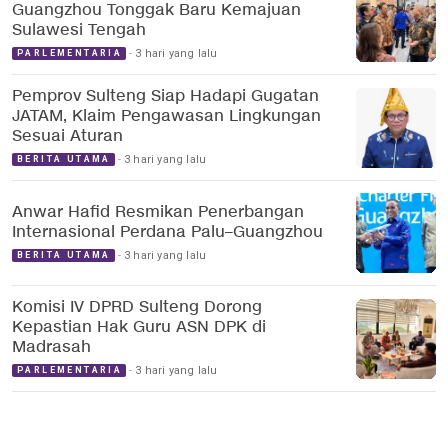
Guangzhou Tonggak Baru Kemajuan
Sulawesi Tengah
3 hari yang lalu
PARLEMENTARIA
Pemprov Sulteng Siap Hadapi Gugatan
JATAM, Klaim Pengawasan Lingkungan
Sesuai Aturan
3 hari yang lalu
BERITA UTAMA
Anwar Hafid Resmikan Penerbangan
Internasional Perdana Palu–Guangzhou
3 hari yang lalu
BERITA UTAMA
Komisi IV DPRD Sulteng Dorong
Kepastian Hak Guru ASN DPK di
Madrasah
3 hari yang lalu
PARLEMENTARIA