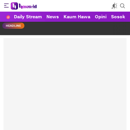
Daily Stream
News
Kaum Hawa
Opini
Sosok
HAWA
Haluan Wanita Indonesia
HEADLINE