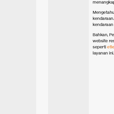
menangkap 
Mengetahui
kendaraan.
kendaraan 
Bahkan, Pe
website res
seperti
etl
layanan ini.