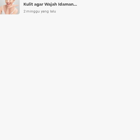
Kulit agar Wajah Idaman
Bukan Sekadar Mimpi
2 minggu yang lalu