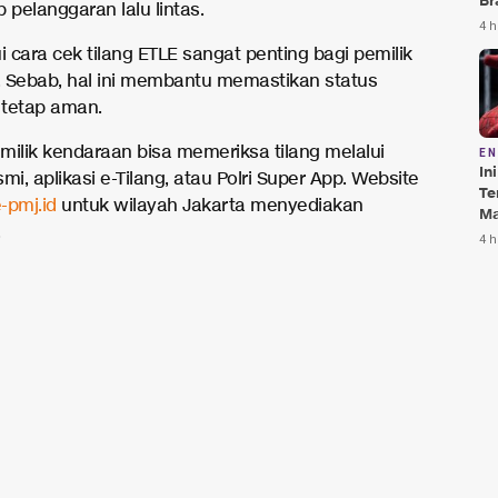
Br
pelanggaran lalu lintas.
Te
4 h
Bi
 cara cek tilang ETLE sangat penting bagi pemilik
 Sebab, hal ini membantu memastikan status
tetap aman.
milik kendaraan bisa memeriksa tilang melalui
E
In
mi, aplikasi e-Tilang, atau Polri Super App. Website
Te
e-pmj.id
untuk wilayah Jakarta menyediakan
Ma
Da
4 h
Pu