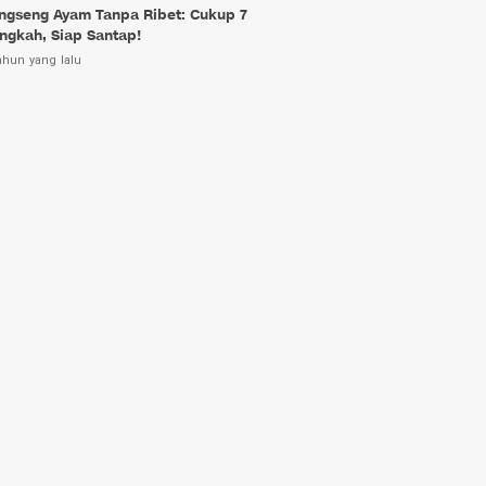
ngseng Ayam Tanpa Ribet: Cukup 7
ngkah, Siap Santap!
ahun yang lalu