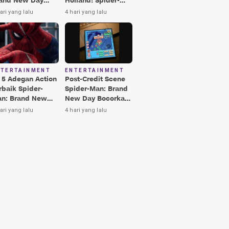
and New Day
Holland! Spider-
rbaik, Nomor 3
Man: Brand New
ari yang lalu
4 hari yang lalu
kin Terkesima!
Day Jadi Film
Terbaik Era MCU
NTERTAINMENT
ENTERTAINMENT
i 5 Adegan Action
Post-Credit Scene
rbaik Spider-
Spider-Man: Brand
n: Brand New
New Day Bocorkan
y, Ada Hulk vs
Lokasi Peter di Luar
ari yang lalu
4 hari yang lalu
nisher!
Angkasa!