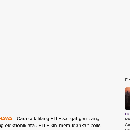
E
E
HAWA
–
Cara cek tilang ETLE sangat gampang,
Ra
Ac
ng elektronik atau ETLE kini memudahkan polisi