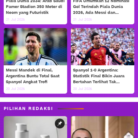
Piala Dunia 2034: Arab Saudi
FIFA Umumkan 12 Nominasi
Pamer Stadion 350 Meter di
Gol Terindah Piala Dunia
Neom yang Futuristik
2026, Ada Messi dan
Haaland!
21 Jul 2026
21 Jul 2026
Messi Mandek di Final,
Spanyol 1-0 Argentina:
Argentina Buntu Total Saat
Statistik Final Bikin Juara
Spanyol Angkat Trofi
Bertahan Terlihat Tak
Berdaya
20 Jul 2026
20 Jul 2026
PILIHAN REDAKSI