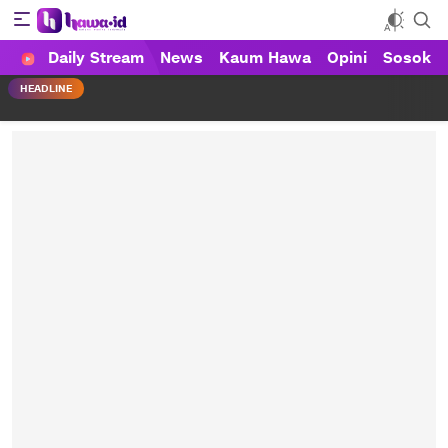
Daily Stream
News
Kaum Hawa
Opini
Sosok
HAWA
Haluan Wanita Indonesia
HEADLINE