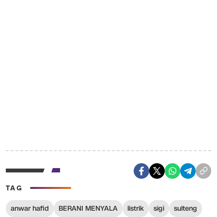
TAG
anwar hafid
BERANI MENYALA
listrik
sigi
sulteng