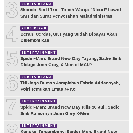
3
BERITA UTAMA
Skandal Sertifikat: Tanah Warga “Dicuri” Lewat
SKH dan Surat Penyerahan Maladministrasi
4
PENDIDIKAN
Berani Cerdas, UKT yang Sudah Dibayar Akan
Dikembalikan
5
ENTERTAINMENT
Spider-Man: Brand New Day Tayang, Sadie Sink
Diduga Jean Grey, X-Men di MCU?
6
BERITA UTAMA
TNI Jaga Rumah Jampidsus Febrie Adriansyah,
Polri Temukan Emas 74 Kg
7
ENTERTAINMENT
Spider-Man: Brand New Day Rilis 30 Juli, Sadie
Sink Rumornya Jean Grey X-Men
8
ENTERTAINMENT
Koneksi Tersembunyi Spider-Man: Brand New