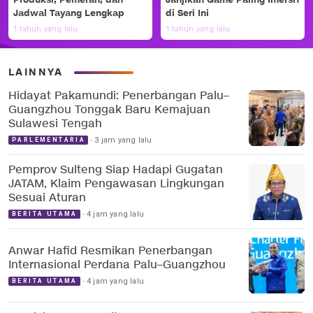
Produksi, Pemeran, dan
Janjikan Game Paling Imersif
Jadwal Tayang Lengkap
di Seri Ini
1 tahun yang lalu
1 tahun yang lalu
LAINNYA
Hidayat Pakamundi: Penerbangan Palu–
Guangzhou Tonggak Baru Kemajuan
Sulawesi Tengah
3 jam yang lalu
PARLEMENTARIA
Pemprov Sulteng Siap Hadapi Gugatan
JATAM, Klaim Pengawasan Lingkungan
Sesuai Aturan
4 jam yang lalu
BERITA UTAMA
Anwar Hafid Resmikan Penerbangan
Internasional Perdana Palu–Guangzhou
4 jam yang lalu
BERITA UTAMA