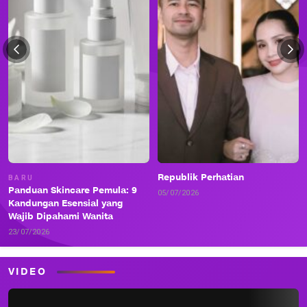
Republik Perhatian
BARU
Panduan Skincare Pemula: 9
05/07/2026
Kandungan Esensial yang
Wajib Dipahami Wanita
23/07/2026
VIDEO