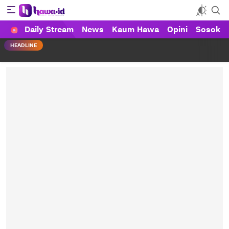
Daily Stream
News
Kaum Hawa
Opini
Sosok
HAWA
Haluan Wanita Indonesia
HEADLINE