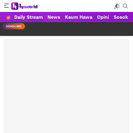
Daily Stream
News
Kaum Hawa
Opini
Sosok
HAWA
Haluan Wanita Indonesia
HEADLINE